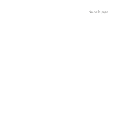
WELCOME
Nouvelle page
IN R